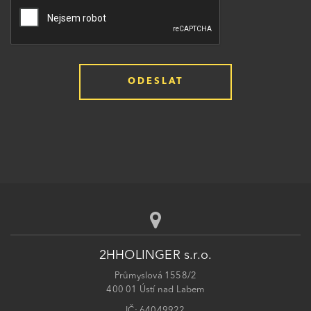
2HHOLINGER s.r.o.
Průmyslová 1558/2
400 01 Ústí nad Labem
IČ: 64049922