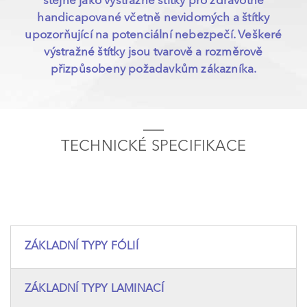
stejně jako výstražné štítky pro zdravotně
handicapované včetně nevidomých a štítky
upozorňující na potenciální nebezpečí. Veškeré
výstražné štítky jsou tvarově a rozměrově
přizpůsobeny požadavkům zákazníka.
TECHNICKÉ SPECIFIKACE
ZÁKLADNÍ TYPY FÓLIÍ
ZÁKLADNÍ TYPY LAMINACÍ