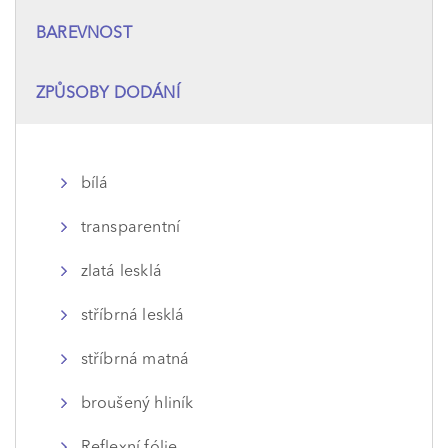
BAREVNOST
ZPŮSOBY DODÁNÍ
bílá
transparentní
zlatá lesklá
stříbrná lesklá
stříbrná matná
broušený hliník
Reflexní fólie