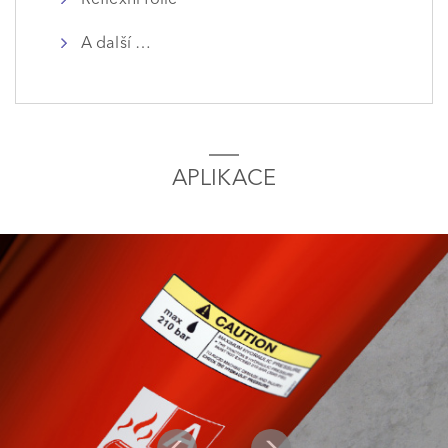
A další …
APLIKACE