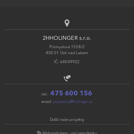
2HHOLINGER s.r.o.
Průmyslová 1558/2
400 01 Ústí nad Labem
IČ: 64049922
475 600 156
tel.:
email:
poptavky@holinger.cz
Další naše projekty
Alldogstickers - psí samolepky