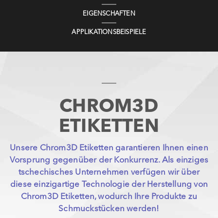
EIGENSCHAFTEN
APPLIKATIONSBEISPIELE
CHROM3D
ETIKETTEN
Unsere Chrom3D Etiketten garantieren Ihnen einen
Vorsprung gegenüber der Konkurrenz. Als einziges
tschechisches Unternehmen verfügen wir über
diese einzigartige Technologie der Herstellung von
Chrom3D Etiketten, wodurch Ihre Produkte zu
Schmuckstücken werden!