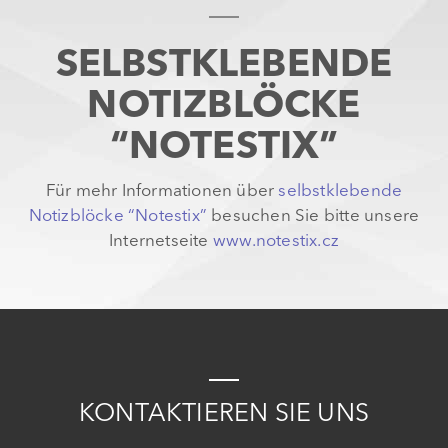
SELBSTKLEBENDE
NOTIZBLÖCKE
“NOTESTIX”
Für mehr Informationen über
selbstklebende
Notizblöcke “Notestix”
besuchen Sie bitte unsere
Internetseite
www.notestix.cz
K
ONTAKTIEREN
S
IE
UNS