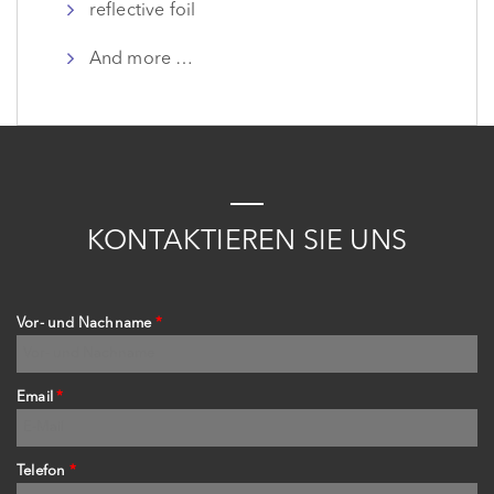
reflective foil
And more …
K
ONTAKTIEREN
S
IE
UNS
Vor- und Nachname
*
Email
*
Telefon
*