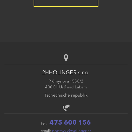
2HHOLINGER s.r.o.
Průmyslová 1558/2
400 01 Ústí nad Labem
Tschechische republik
475 600 156
tel.:
email:
poptavky@holinger.cz