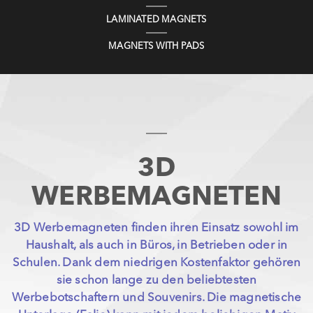
LAMINATED MAGNETS
MAGNETS WITH PADS
3D
WERBEMAGNETEN
3D Werbemagneten finden ihren Einsatz sowohl im
Haushalt, als auch in Büros, in Betrieben oder in
Schulen. Dank dem niedrigen Kostenfaktor gehören
sie schon lange zu den beliebtesten
Werbebotschaftern und Souvenirs. Die magnetische